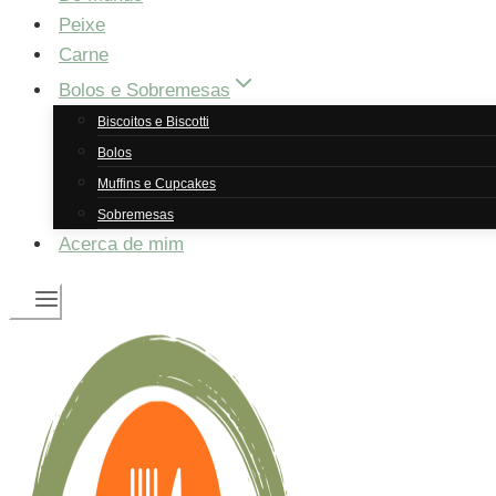
Peixe
Carne
Bolos e Sobremesas
Biscoitos e Biscotti
Bolos
Muffins e Cupcakes
Sobremesas
Acerca de mim